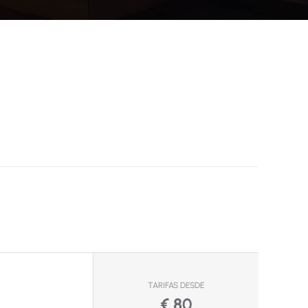
TARIFAS DESDE
€
80