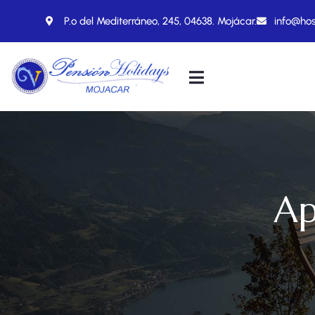
P.º del Mediterráneo, 245, 04638. Mojácar.
info@hos
Ap