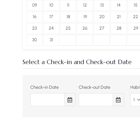
09
10
11
12
13
14
15
16
17
18
19
20
21
22
23
24
25
26
27
28
29
30
31
Select a Check-in and Check-out Date
Check-in Date
Check-out Date
Habi