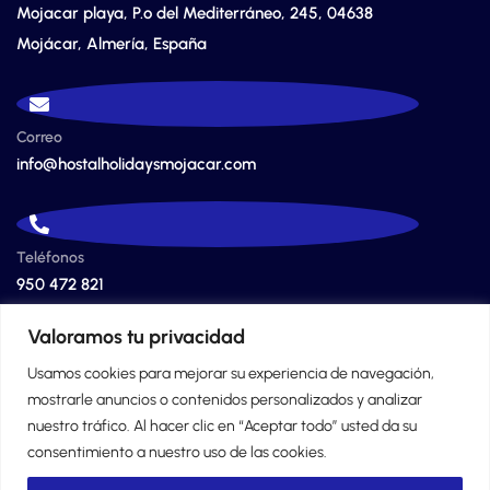
Mojacar playa, P.º del Mediterráneo, 245, 04638
Mojácar, Almería, España
Correo
info@hostalholidaysmojacar.com
Teléfonos
950 472 821
628 416 508
Valoramos tu privacidad
Usamos cookies para mejorar su experiencia de navegación,
mostrarle anuncios o contenidos personalizados y analizar
nuestro tráfico. Al hacer clic en “Aceptar todo” usted da su
consentimiento a nuestro uso de las cookies.
© 2024 Copyrights. Pensión Holidays Mojacar.
Aviso Legal
.