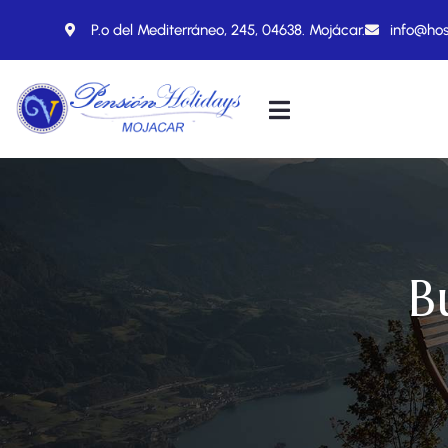
P.º del Mediterráneo, 245, 04638. Mojácar.
info@hos
B