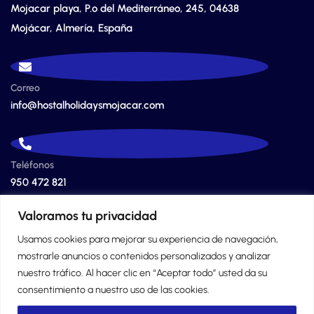
Mojacar playa, P.º del Mediterráneo, 245, 04638
Mojácar, Almería, España
Correo
info@hostalholidaysmojacar.com
Teléfonos
950 472 821
628 416 508
Valoramos tu privacidad
Usamos cookies para mejorar su experiencia de navegación,
mostrarle anuncios o contenidos personalizados y analizar
nuestro tráfico. Al hacer clic en “Aceptar todo” usted da su
consentimiento a nuestro uso de las cookies.
© 2024 Copyrights. Pensión Holidays Mojacar.
Aviso Legal
.