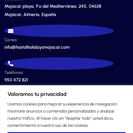
Mojacar playa, P.º del Mediterráneo, 245, 04638
Mojácar, Almería, España
Correo
info@hostalholidaysmojacar.com
Teléfonos
950 472 821
628 416 508
Valoramos tu privacidad
Usamos cookies para mejorar su experiencia de navegación,
mostrarle anuncios o contenidos personalizados y analizar
nuestro tráfico. Al hacer clic en “Aceptar todo” usted da su
consentimiento a nuestro uso de las cookies.
© 2024 Copyrights. Pensión Holidays Mojacar.
Aviso Legal
.