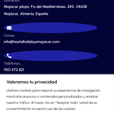
Ubicación
Mojacar playa, P.º del Mediterráneo, 245, 04638
Mojácar, Almería, España
Correo
info@hostalholidaysmojacar.com
Teléfonos
950 472 821
628 416 508
Valoramos tu privacidad
Usamos cookies para mejorar su experiencia de navegación,
mostrarle anuncios o contenidos personalizados y analizar
nuestro tráfico. Al hacer clic en “Aceptar todo” usted da su
consentimiento a nuestro uso de las cookies.